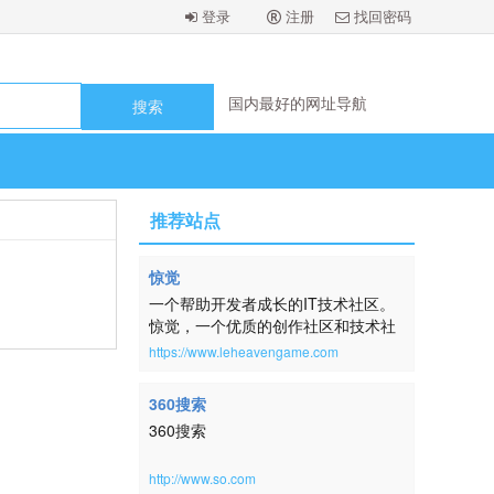
登录
注册
找回密码
国内最好的网址导航
国内最好的网址导航
国内最好的网址导航
国内最好的网址导航
国内最好的网址导航
国内最好的网址导航
国内最好的网址导航
国内最好的网址导航
推荐站点
惊觉
一个帮助开发者成长的IT技术社区。
惊觉，一个优质的创作社区和技术社
区，在这里，用户每天都可以在这里
https://www.leheavengame.com
找到技术世界的头条内容。讨论编
程、设计、硬件、游戏等令人激动的
360搜索
话题。本网站取自：横钗整鬓，倚醉
360搜索
唱清词，房户静，酒杯深。帘幕明残
照。扬州一梦，未尽还惊觉。《蓦山
溪·韵高格妙》
http://www.so.com