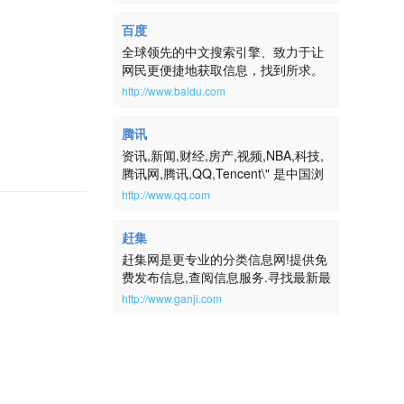
百度
全球领先的中文搜索引擎、致力于让
网民更便捷地获取信息，找到所求。
百度超过千亿的中文网页数据库，可
http://www.baidu.com
以瞬间找到相关的搜索结果。
腾讯
资讯,新闻,财经,房产,视频,NBA,科技,
腾讯网,腾讯,QQ,Tencent\" 是中国浏
览量最大的中文门户网站，是腾讯公
http://www.qq.com
司推出的集新闻信息、互动社区、娱
乐产品和基础服务为一体的大型综合
赶集
门户网站。腾讯网服务于全球华人用
赶集网是更专业的分类信息网!提供免
户，致力成为最具传播力和互动性，
费发布信息,查阅信息服务.寻找最新最
权威、主流、时尚的互联网媒体平
全的房屋出租、二手房、二手车、二
台。通过强大的实时新闻和全面深入
http://www.ganji.com
手物品交易、求职招聘等生活信息,请
的信息资讯服务，为中国数以亿计的
到赶集网ganji.com！
互联网用户提供富有创意的网上新生
活。