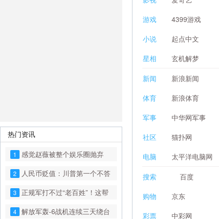
游戏
4399游戏
小说
起点中文
星相
玄机解梦
新闻
新浪新闻
体育
新浪体育
军事
中华网军事
热门资讯
社区
猫扑网
感觉赵薇被整个娱乐圈抛弃
1
电脑
太平洋电脑网
了！
人民币贬值：川普第一个不答
2
搜索
百度
应
正规军打不过“老百姓”！这帮
3
购物
京东
民兵到底水有多深？
解放军轰-6战机连续三天绕台
4
彩票
中彩网