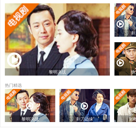
剃
黎明决战
铁
热门精选
新乌龙院之笑闹江湖
黎明决战
剃刀边缘
射