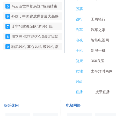
台媒紧张：又来了
马云谈世界贸易战:“贸易结束
5
股票
日 战争开始时!”
外媒：中国建成世界最大高铁
6
银行
工商银行
网 高铁像公交车一样
辽宁号航母编队“逆时针绕
7
汽车
汽车之家
台”了！
周立波 你咋能这么怂呢?我就
8
电视
智能电视网
不信，警察敢开枪打你
轴流风机-离心风机-鼓风机-散
9
手机
新浪手机
热风扇-罩极电机,厂家直销-首肯
健康
360良医
电子
女性
太平洋时尚网
时尚
直播
虎牙直播
娱乐休闲
电脑网络