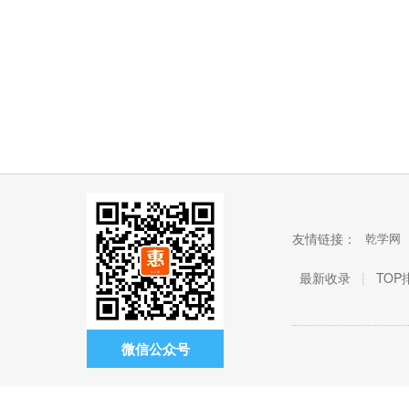
施。学校师资力量雄
队伍为学校优质教育
3人、郑州市级职教专
贤文化要素，以培
教室有创意录播室、
厚。办学成绩显著，
奠定了坚实的基础。
家1人，郑州市级学术
育“文明乡风、淳朴校
创意坊、微格教室、
全日制毕业学生已达
带头人5人，逐步形成
风、淳美师风、优秀
德语室、理化生DIS专
数万名，多数毕业生
了以学术带头人、骨
学风、和谐家风”为目
用实验室、演播厅、
已成长为各行各业的
干教师、双师型组成
标，突破“围墙”思维
书法室、机器人实验
中流砥柱，历届毕业
的梯级教师队伍。学
创新育人方式，转变
室、奇思妙想工作
生供不应求。
校实施专业部管理模
教师角色，发挥指导
坊、舞蹈房、民乐室
式，现有基础部、交
职能。本着“让每个孩
等25个，藏书70031
通运输部、机电部、
子都能享有正向而有
册。在区政府、区教
信息部、商贸部、艺
生命的指导”的理念，
育局的正确领导下，
术部六个部，开设有
坚持五育并举，打
学校办学思想有了进
汽车运用与维修、城
造“生活”德育，小项
一步丰富，优秀的办
市轨道运营管理、机
设计、多途径实施、
学传统及内涵更加丰
电技术应用、机电设
生活化创生、联动型
实, 学校办学理念“开发
备安装与维修、数控
共建，让学生在自主
潜能、健全人格、和
技术应用、电子技术
友情链接：
管理、互助合作和特
乾学网
谐发展”在全体师生中
应用、建筑工程与施
长培养等丰富多彩的
形成了基本共识，把
工、计算机应用、服
活动中形成良好习
学校办成“党和政府更
最新收录
|
TOP
装设计与工艺、商品
惯，养成优良品质，
放心、社会家长更满
经营、旅游服务与管
健全个性人格。
意、学生更喜爱的静
理、客户信息服务、
安区精品学校之一”的
会计电算化、电子商
办学目标，已经且越
务、化学工艺、美术
来越指导着学校办学
微信公众号
绘画、音乐等20个专
行为和全体师生的教
业与方向。学校所有
学行为，初步形成
专业可以参加对口高
了“人文养育、探究实
考，近年来，学校在