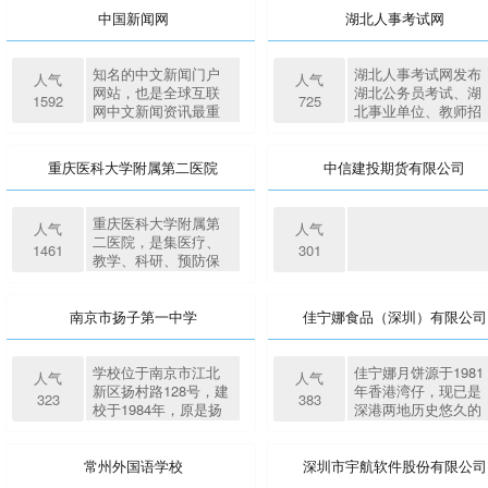
式，国潮、日潮、美
中国新闻网
湖北人事考试网
潮资讯，每日送上与
年轻生活文化息息相
关的最新资讯、深度
知名的中文新闻门户
湖北人事考试网发布
人气
人气
专题、视频节目等内
网站，也是全球互联
湖北公务员考试、湖
1592
725
容。
网中文新闻资讯最重
北事业单位、教师招
要的原创内容供应商
聘考试信息，包括湖
之一。依托中新社遍
北公务员考试、湖北
布全球的采编网络，
事业单位、教师招聘
重庆医科大学附属第二医院
中信建投期货有限公司
每天24小时面向广大
考试公告、报名时
网民和网络媒体，快
间、报名入口、职位
速、准确地提供文
表下载以及成绩查询
重庆医科大学附属第
人气
人气
字、图片、视频等多
入口等，帮助考生迅
二医院，是集医疗、
1461
301
样化的资讯服务。
速了解湖北最新招考
教学、科研、预防保
信息并顺利报考合适
健为一体的国家三级
的岗位。
甲等医院。前身为始
建于1892年的“宽仁医
南京市扬子第一中学
佳宁娜食品（深圳）有限公司
院”。医院现有床位
1200张，现有在职教
授、副教授224人，有
学校位于南京市江北
佳宁娜月饼源于1981
人气
人气
博士学位点25个，硕
新区扬村路128号，建
年香港湾仔，现已是
323
383
士学位点27个，并设
校于1984年，原是扬
深港两地历史悠久的
有临床医学博士后流
子石化公司职工子弟
老字号月饼品牌，享
动站。2018年3月24
学校，1988年与南京
有“香港广式月饼名
日，香港艾力彼医院
师范大学联合办学，
家”的称号，月饼分类
常州外国语学校
深圳市宇航软件股份有限公司
管理研究中心公布
命名为南京师范大学
以香港广式及潮式为