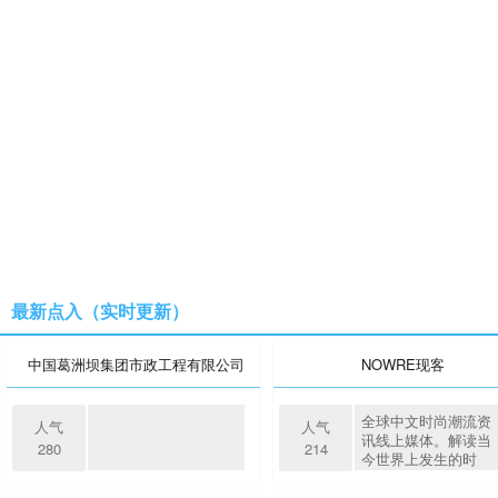
最新点入（实时更新）
中国葛洲坝集团市政工程有限公司
NOWRE现客
全球中文时尚潮流资
人气
人气
讯线上媒体。解读当
280
214
今世界上发生的时
髦、有趣、新鲜、独
特而有品质的生活方