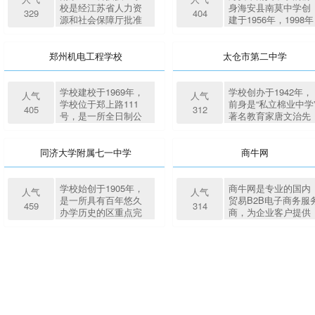
创新星光基地、南京
次。
委书记，特级校长徐
的促进者、鼓励者、
位置优越，校园环境
在籍学生5079人（全
校是经江苏省人力资
身海安县南莫中学创
329
404
市园林式校园等荣誉
向东兼任。分校与交
帮助者、合作者和朋
优美。学校遵循女性
日制4983人），2022
源和社会保障厅批准
建于1956年，1998年
称号。
大附中本部实行综合
友，正确指导学生掌
身心发展规律，秉承
年招生新生1600余人
设立属于国民教育系
升格为南通市重点髙
联动、一体化管理，
握获得知识经验的有
因材施教、因性施教
（学籍办理中）。学
列的全日制技工学
中，2004年晋升为江
即：办学理念一致，
效途径。
理念，兼容并蓄，博
院有25个专业，其中
校，承担全日制中级
苏省三星级普通高
郑州机电工程学校
太仓市第二中学
教学管理同步，教育
采众长，中西融合，
技师学院专业14个，
技能型人才培养任
中，2010、2016年都
资源共享。闵行分校
追求卓越，引领学生
高职专业6个，中专
务。学校教学及生活
顺利通过了江苏省三
实施精品战略，目前
内外兼修，健康成
业5个，同时具备近3
设施齐全，有400米塑
星级普通髙中复评。
学校建校于1969年，
学校创办于1942年，
人气
人气
已有六届毕业生，在
长，使每个女生学有
个工种的技能培训、
胶田径运动场，标准
学校现有36个教学班
学校位于郑上路111
前身是“私立棉业中学”
405
312
逐年高考中均考出了
所长，使每个女生气
鉴定考评资质。学院
篮球场，计算机实训
级、1300多名学生和
号，是一所全日制公
著名教育家唐文治先
优异的成绩。交大附
质优雅。培养以“自
学生历年就业均受到
中心，车站值班员实
270多名教职工，是
办中等专业学校,现有
生曾任校董会理事
中闵行分校将秉承交
尊、自信、自立、自
省内外多家优势企业
训室，安检实训室，
所校园环境美、教学
在校生4000余人。学
长，学校隶属全国综
大附中“依托交大，内
强”为核心，并具有知
关注，与30余家企业
票务实训室，航空模
质量优、人才培养
校楼房林立,花木扶
合实力百强镇——城
同济大学附属七一中学
商牛网
实外名”的办学策略
性、平和、清雅、勤
建立了稳固的校企合
拟仓，化妆实训室，
多、社会声誉佳的省
疏，教学楼、实训
厢镇，占地3.3万平方
和“思源致远，创生卓
勉、关爱、美丽特质
作关系，涌现出一批
急救实训室，汽车实
优质学校。现有中学
楼、综合办公楼、学
米，建筑面积1.78万
越”的办学理念，将“求
的知书达礼、慧德健
创业典型。近三年学
训室，建筑预算实训
髙级教师102名，中
生公寓楼、礼堂餐厅
方米。现有教学班37
学校始创于1905年，
商牛网是专业的国内
人气
人气
实、求高、求新”的办
美的现代新女性。学
生综合就业质量保持
室，室内设计实训
一级教师86名，先后
等现代化建筑布局合
个，学生1821人，在
是一所具有百年悠久
贸易B2B电子商务服
459
314
学传统继承和发扬光
校办学理念先进，管
稳定，就业率达95%
室，素描实训室，钢
有120多名教师被评
理,可满足学生学习、
编教职工125人，其
办学历史的区重点完
商，为企业客户提供
大。
理水平一流，师资力
（含参军、自主创
筋工实训室，钢琴实
市县骨干教师、学科
实习和生活需要。学
中高级职称占比
全中学，地处上海市
专业的国内贸易拓
量雄厚，教学设施完
业、升学等），对口
训室，视听练耳实训
带头人和南通市教坛
校现有教师350人，兼
66%，现有姑苏青年
中心城区静安区，有
展、品牌推广、企业
备，是女孩读书的圣
就业率达92%，毕业
室，工业机器人实训
新秀。每年参加各级
职教师45人，其中研
拔尖人才1人，苏州
总分部两个校区。学
最新供需信息，产品
地，是女性成才的摇
生对就业单位和岗位
室，3D打印实训室，
各类教学基本功比
究生和本科学历占
学科带头人5人，太
校硬件设施齐全，多
展示等服务。
篮。
的满意度达90%以
无人机实训室，汽修
赛，学校都有40多名
96% ,其中高级职称82
市级以上各类骨干教
媒体教学配备到位，
上。
实训室，舞蹈形体
教师获省、市、县等
人，双师型教师121
师22人。学校聚力于
班班配备电子白板、
房，多功能报告厅等
级奖。爱岗敬业、善
人，河南省职教名校
学生品格提升和关键
实物投影、电脑等多
各类教训实训实习设
教能研的高素质教师
长1人、省级教学名师
能力发展，充分挖掘
媒体教学设备，专用