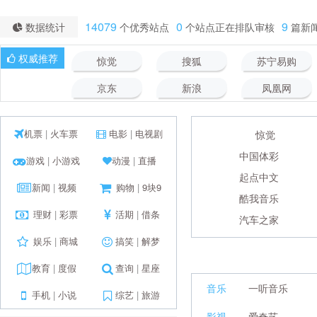
14079
0
9
数据统计
个优秀站点
个站点正在排队审核
篇新
权威推荐
惊觉
搜狐
苏宁易购
京东
新浪
凤凰网
机票
|
火车票
电影
|
电视剧
惊觉
中国体彩
游戏
|
小游戏
动漫
|
直播
起点中文
新闻
|
视频
购物
|
9块9
酷我音乐
理财
|
彩票
活期
|
借条
汽车之家
娱乐
|
商城
搞笑
|
解梦
教育
|
度假
查询
|
星座
音乐
一听音乐
手机
|
小说
综艺
|
旅游
影视
爱奇艺