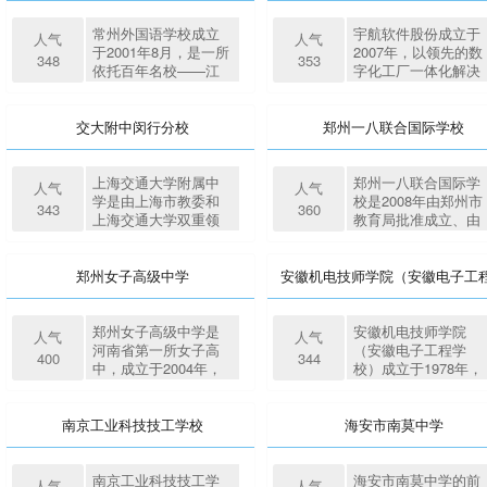
《中国顶级医院竞争
附属扬子中学，1989
主，公司在香港、深
力报告（2018）》蓝
年学校所属的高中部
圳、海南、昆明四地
常州外国语学校成立
宇航软件股份成立于
人气
人气
皮书，中国顶级医院
分离出去，学校成为
建立了近10万平方米
于2001年8月，是一所
2007年，以领先的数
348
353
竞争力100强名单出
一所独立公办初中
的现代化食品生产基
依托百年名校——江
字化工厂一体化解决
炉，重庆医科大学附
（扬子石化一中）。
地，致力于成为口感
苏省常州高级中学的
方案、新一代的工业
属第二医院排名第
2004年底由扬子石化
纯正、安全可靠、品
办学优势，自筹办学
信息化软件产品以及
61。2020年9月，成为
公司移交到地方管
质优良、引领月饼潮
资金、自主管理的非
卓越的智能制造技术
交大附中闵行分校
郑州一八联合国际学校
重庆市医学资源样本
理，更名为南京市扬
流的月饼品牌。佳宁
营利性完全中学。经
服务，致力于成为工
库联盟成员。
子第一中学。2008年1
娜食品（深圳）有限
十余年的发展，已成
业互联网解决方案引
月，我校迁址至现校
公司隶属于香港佳宁
为常州义务教育阶段
领者，助力企业构建
上海交通大学附属中
郑州一八联合国际学
人气
人气
区，现校区占地面积
娜集团，集团由香港
的标杆性学校。学校
数字工厂，实现智能
学是由上海市教委和
校是2008年由郑州市
343
360
42397平方米，建筑总
知名人士马介璋先生
现有初、高中部62个
制造。宇航股份致力
上海交通大学双重领
教育局批准成立、由
面积23266平方米，绿
于1967年成立，于
班级，约2900名师生
于离散制造企业信息
导的市重点寄宿制高
普罗中国全资创建的
地面积14637平方米，
1991年在香港上市，
员工，拥有一流的师
化建设最佳应用，贴
级中学，2005年2月被
民办完全中学，以学
绿地率34．5%，绿化
自设生产线，在广东
资队伍。有市五级阶
合中国制造业的需求
正式命名为首批“上海
生为本，以学生的全
郑州女子高级中学
安徽机电技师学院（安徽电子工
覆盖率45.8%，是一所
深圳、海南海口、云
梯荣誉称号优秀教师
特点，注重融合、创
市实验性示范性高
面、终身发展为追求
环境优美，场馆齐
南昆明分别开设大型
64人，学科带头人8
新和应用，致力于把
中”。上海交通大学附
目标，是引领一八学
校）
全，设备完善，设施
现代化生产厂房。
人，骨干教师15人，
先进信息技术、最佳
属中学闵行分校由上
校办学的方向。学校
郑州女子高级中学是
安徽机电技师学院
人气
人气
先进的江苏省现代化
教学能手24人，教坛
管理方案及业务实
海市教委、上海交通
在教学过程中，以学
河南省第一所女子高
（安徽电子工程学
400
344
示范初中。学校先后
新秀17人。中学自创
践，普及到客户的数
大学、闵行区人民政
生为中心，在重视学
中，成立于2004年，
校）成立于1978年，
获得了江苏省教育现
办以来，常外教师在
字化管理与业务创新
府主办，上海交大附
生内在动机与需要的
经郑州市教育局批准
坐落于蚌埠市高新区
代化示范初中、省德
常州市各级各类评优
活动中，帮助制造企
中承办的市实验性示
基础上,选择适当的教
由河南省妇女干部学
（燕山路1647号），
育先进学校、省平安
课和基本功竞赛中有
业实现降本、增效、
范性寄宿制高中。于
学内容，激发起学生
校创办，是一所全寄
隶属安徽省煤田地质
南京工业科技技工学校
海安市南莫中学
校园、省教科研先进
近百人次获奖，其中
提质、协同经营目
2015年面向全市招
的学习动机；其次，
宿制高级中学。学校
局。学院现占地119
集体；南京市青奥示
获国家级一等奖4人
标。
生。闵行分校的校长
发挥学生的主体性，
位于郑州市经七路和
亩，建筑面积7.6万平
范校、市中小学科技
次，省级一等奖15人
和法人由交大附中党
教师应成为学生学习
丰产路交叉口，地理
方米，教职工160人
南京工业科技技工学
海安市南莫中学的前
人气
人气