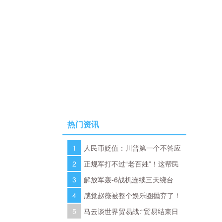
热门资讯
1
人民币贬值：川普第一个不答应
2
正规军打不过“老百姓”！这帮民
兵到底水有多深？
3
解放军轰-6战机连续三天绕台
台媒紧张：又来了
4
感觉赵薇被整个娱乐圈抛弃了！
5
马云谈世界贸易战:“贸易结束日