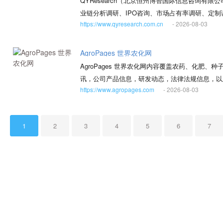
QYResearch（北京恒州博智国际信息咨询有
心，航空分中心设立在金航数码，致力于结合航空
业链分析调研、IPO咨询、市场占有率调研、定
性发展提供强有力的安全保障。
https://www.qyresearch.com.cn
- 2026-08-03
排名、制造业单项冠军申请和专精特新“小巨人”申请等
以来，满足跨国企业的多元化需求，汇聚了全球智
商。并在美国、日本、韩国、德国、印度、瑞士、
AgroPages 世界农化网
专业研究团队，能够为客户提供中文、英语、日语、韩
AgroPages 世界农化网内容覆盖农药、化
了全球唯一的30个角度数据采访确认系统，确保
讯，公司产品信息，研发动态，法律法规信息，以
时何地都能获得及时、专业的咨询支持。公司的业
https://www.agropages.com
- 2026-08-03
时，AgroPages 世界农化网还与行业专家和
稳固的合作关系，形成了强大的全球服务网络。 QY
网于2010年上线，本着“立足世界，服务中国”
覆盖半导体、新能源、智能制造、生物医药、农业
世界传递中国声音的重任。
业实力广受全球客户与行业认可。 QYResear
1
2
3
4
5
6
7
名的细分行业调研服务领导者，累计服务全球超过68
覆盖各行业的数据库资源。公司的数据质量得到了9
得了包括华为、苹果、普华永道、比亚迪、LG、