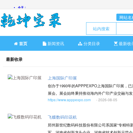
网站名
站内搜索
首页
新闻资讯
分类目录
最新收
最新收录
上海国际广印展
创办于1993年的APPPEXPO上海国际广印
展会。展会始终秉持推动海内外广印产业交融与发
https://www.apppexpo.com
- 2026-08-05
作共享、引领创新”为一体的全产业链商贸对接平台
采购商提供面对面交流的平台和契机；另一方面连
一个多维度的全球生态圈。 面对数字化、智能化、
飞蝶数码印花机
聚焦智能制造、可持续发展、数字印刷等热点趋势
郑州新世纪数码科技股份有限公司系国家“专精特
军、河南省创新龙头企业、河南省技术创新示范企