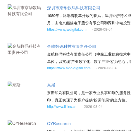
ISO13485国际质量管理体系认证，具备I类医疗
深圳市京华数码科技有限公司
计划项目，承担了江苏省重大科技成果转化项目，
1980年，沐浴着改革开放的春风，深圳经济特
技术研究院（PTB）联合主导制定了全球首个纳米磁珠国际标准《Na
月，由南京熊猫电子股份有限公司和深圳中电投资
Specification of characteristics and measuremen
https://www.jwdigital.com
- 2026-08-04
批四大电子生产国有企业之一，是中国电子工业部
(ISO/TS 19807-2:2021)；作为唯一的纳
立之日起，就肩负着民族企业振兴的使命，京华公
2020）。 海狸生物已与众多的科研院所、体外
团企业。公司总部位于亚洲最大的电子集散地深圳
金航数码科技有限责任公司
伴的共同努力，积极推动战略性新兴产业核心原料
建筑面积5万多平方米。在深圳龙岗区建立了占地
金航数码科技有限责任公司（中航工业信息技术中
业生产基地。公司现有注册资本11507万元,固定
单位，以实现“产业数字化、数字产业化”为初心，
500多人，同时还拥有一批善于探索改革和执着
https://www.avic-digital.com
- 2026-08-04
术策源地，发挥现代产业链“链主”作用。聚焦数
品以收录机为主，一经上市，就风靡全国，产品供不
立足航空、面向复杂装备，在智库与咨询、软件与
机机芯产量位居世界第一。从此京华公司便扎根于
障、敏捷管理、新型基础设施集成与网络安全的自
奈斯
集成、会议视讯设备及系统、行车记录仪、音乐随
展，服务于新质作战能力提升，助力军事科技创新
奈斯印刷有限公司，是一家专业从事印刷的服务性
业、广东省工业企业经济效益200强、深企100
工程类工业软件关键技术突破、体制机制创新，协
印，真正实现了为客户提供“按需印刷”的全方位
力品牌企业奖、国家机械电子工业百家出口先进企
家工业体系信息安全。 由工信部设立，金航数码
http://www.51ns.cn
- 2026-08-04
扫描输出、数码打样、数码印刷及印后加工于一体
业转型升级，向工业企业提供两化融合体验、咨询
透明化， 通过软件系统和自动化设备大量代替人
新型IT产业高新技术服务模式的创新，形成对中
和ISO标准化管理模式，实现自动控制印刷质量
QYResearch
安全试验和测试基地，建立工业互联网安全公共服
能够以大规模生产的成本生产个性化和客户化的产