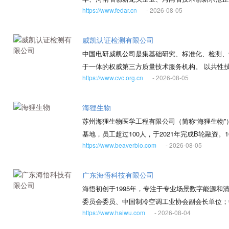
https://www.fedar.cn
- 2026-08-05
位、河南省服务型制造示范企业。公司股票于202
码；证券代码：874360）。 公司以数码喷印
业应用和普及，专业从事数码喷墨印花机、数码打
威凯认证检测有限公司
培育了天彩、世纪风、飞蝶纺印、百利、变色龙等
中国电研威凯公司是集基础研究、标准化、检测、
瞻性布局新产品的开发并进行知识产权的保护，以
于一体的权威第三方质量技术服务机构。 以共性
面构建了包括关键部件构型与设计、关键模块整合、
https://www.cvc.org.cn
- 2026-08-05
力验证、实验室技术服务、培训等相关延伸服务于
296项，其中发明专利47项，建立的“河南省智
购、整机生产、市场流通及售后等全生命链条，并
喷印设备制造领域多年，将研发创新视为推动企业
海狸生物
创新能力强、多专业学科知识扎实、实践经验丰富
苏州海狸生物医学工程有限公司（简称“海狸生物”）创
机械设计制造与自动化、电子工程与信息技术、计
基地，员工超过100人，于2021年完成B轮融
将创新技术不断融合到公司产品创新及持续更新升
https://www.beaverbio.com
- 2026-08-05
弥散结构琼脂糖磁珠、第二代核壳结构二氧化硅磁
赖的数码喷印设备制造商！
余项核心专利。 董事长任辉博士，研究结构生物学
新型生物医学领域的“芯片级”核心原料——纳米磁
广东海悟科技有限公司
苏人才”计划和江苏省“双创计划”；2016年被
海悟初创于1995年，专注于专业场景数字能源
党员并入选苏州市第十二次党代会代表；2021年
委员会委员、中国制冷空调工业协会副会长单位；
检测、食品药品安全检测、生物科研等领域，提供
https://www.haiwu.com
- 2026-08-04
化协会副主任委员单位；英国工程技术学会（IET
盒、真菌毒素净化试剂盒等产品，并辅助自动化设备
化升级全价值链垂直整合，致力于为数据中心、通