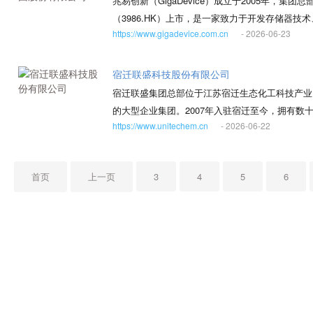
兆易创新（GigaDevice）成立于2005年，集
流化床造粒、全提取浓缩、超微粉碎等新工艺新技
产品发展战略布局，“三大中心五大平台”的航天智
（3986.HK）上市，是一家致力于开发存储器
囊剂型等新产品，拥有先进的片剂、软胶囊、浓缩
市场网络，立志为中华民族伟大复兴和全球太空经
https://www.gigadevice.com.cn
- 2026-06-23
海、深圳、合肥、西安、成都、苏州、香港和新竹
至尊的经营理念。 公司未来将继续致力于传统中
墨西哥等多个国家和地区均设有分支机构和办事处
国际化，拓展营销网络，推动现代中药进入国际医
宿迁联盛科技股份有限公司
宿迁联盛集团总部位于江苏宿迁生态化工科技产业
的大型企业集团。2007年入驻宿迁至今，拥有数
https://www.unitechem.cn
- 2026-06-22
于为客户提供防老化解决方案。专业生产以光稳定
化解决方案和相关国内外贸易服务。产品在农膜、
地区。 公司已在宿迁、南充、欧洲等地建立研发
首页
上一页
3
4
5
6
室、省博士后创新实践基地、省工程技术研究中心
育、科技、消防和环保，在公益扶贫、体育文化、
特新小巨人企业、国家单项冠军企业、江苏省绿色
誉。 用心做助剂，同行创未来，宿迁联盛以更高
牌。“联”动生活美好，“盛”开万千纷繁。