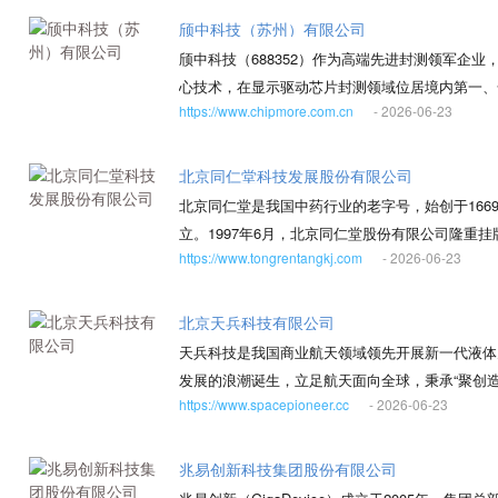
国家工程中心世行项目。1998年12月划转到神
颀中科技（苏州）有限公司
高科第一大股东。2021年8月，科环集团与节能公
颀中科技（688352）作为高端先进封测领军企业
团是国家能源投资集团科技环保产业核心企业，秉
心技术，在显示驱动芯片封测领域位居境内第一、
的产业发展方向，培育形成了能源环保、低碳节能
https://www.chipmore.com.cn
- 2026-06-23
服务。 依托合肥与苏州双基地协同布局，高效服
先进产品制造基地两大实验基地。拥有工程类资质
处理处置、大气污染防治、水污染防治、物理污染
北京同仁堂科技发展股份有限公司
检测等，拥有CMA认证资质的实验室。拥有11
北京同仁堂是我国中药行业的老字号，始创于1669
委“双百企业”，国能智深、国能水务、国能节能
立。1997年6月，北京同仁堂股份有限公司隆重
https://www.tongrentangkj.com
- 2026-06-23
产组建北京同仁堂科技发展股份有限公司，同年1
绩表现，并于2010年7月9日正式转入香港联交所
科技现代化中药企业，坚持继承和发扬同仁堂皇家御
北京天兵科技有限公司
特，选料上乘，工艺精湛，疗效显著”的制药特色
天兵科技是我国商业航天领域领先开展新一代液体
备多、产品质量好而著称。同仁堂科技所有生产线
发展的浪潮诞生，立足航天面向全球，秉承“聚创造
的生产线，公司还早在2003 年即通过了IS09
https://www.spacepioneer.cc
- 2026-06-23
志让更快、更远、更经济的轨道运输，洲际运输和
中心、药材前处理加工中心和丸剂生产中心，进一
名航天一线技术骨干和管理骨干，团队成员平均年
多个剂型，200多个品种，并有丰富的已开发新
历的人员占比95%，凝聚了大量行业顶尖人才和技
兆易创新科技集团股份有限公司
份有限公司提高了产品科技含量，注重二次科研，
兵科技将以北京火箭研发中心、西安动力研发中心