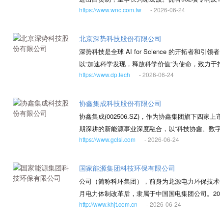
和章程，发挥协调和自律作用，及时反映行业诉求
https://www.wnc.com.tw
- 2026-06-24
工厂启用。1998年通过ISO 9001认证，2003年
纠纷处理等方面的服务。
16949认证。其WiFi手机与双模手机分别于2
北京深势科技股份有限公司
深势科技是全球 AI for Science 的开拓
以“加速科学发现，释放科学价值”为使命，致力于打造 
https://www.dp.tech
- 2026-06-24
科学发现智能引擎为基座，深势构建了一系列“读
Science as a Service 智能化科研产品和服
件，玻尔·跃迁实验室，SciMaster 科学智
协鑫集成科技股份有限公司
科学家和研发型组织提供深宽兼顾、灵活组合的解
协鑫集成(002506.SZ)，作为协鑫集团旗下
期深耕的新能源事业深度融合，以“科技协鑫、数字
https://www.gclsi.com
- 2026-06-24
于成为全球领先的能源系统解决方案提供商，业务
计、生产、销售与一站式服务，坚持科技引领、创
积极开拓国际市场，推动长期可持续发展。 2025
国家能源集团科技环保有限公司
集成起步，逐步成长为全球领先的高效组件制造商
公司（简称科环集团），前身为龙源电力环保技术开发
技术创新与 ESG融合，布局 TOPCon、BC
月电力体制改革后，隶属于中国国电集团公司。20
定“NEXT 预见”战略定力，以高质量、低碳化
http://www.khjt.com.cn
- 2026-06-24
台龙源为深交所创业板上市公司。中国节能减排有限
月，隶属于原国家计委的政策性投资公司，以国家