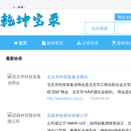
网站名
站内搜索
首页
新闻资讯
分类目录
最新收
最新收录
北京市科技装备业商会
北京市科技装备业商会是北京市工商业联合会主管
联“四好”商会、北京市“AAA”级社会组织。 
http://www.btecc.org.cn
- 2026-06-25
智科技、融颐科技等企业联合发起成立，行业涵盖
科技金融等领域，服务联系会员企业600余家。 商
焦国家战略、坚持自主创新、整合前沿科技、助推
启碁科技股份有限公司
了“以党建带会建、以党务促业务、以统战强商战
公司成立于1996年12月，由纬创集团独资设立
细化落实”的商会运行模式，引领会员贯彻执行党
进出口贸易，董事长为谢宏波。拥有952项专利及1