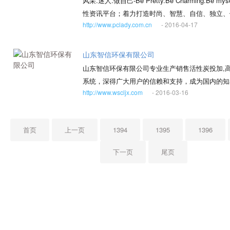
风采.迷人.做自己-Be Pretty.Be Charming
性资讯平台；着力打造时尚、智慧、自信、独立、健
http://www.pclady.com.cn
- 2016-04-17
打折优惠、品牌库及女性论坛等频道，使网友可以
山东智信环保有限公司
山东智信环保有限公司专业生产销售活性炭投加,高锰
系统，深得广大用户的信赖和支持，成为国内的知
http://www.wscljx.com
- 2016-03-16
首页
上一页
1394
1395
1396
下一页
尾页