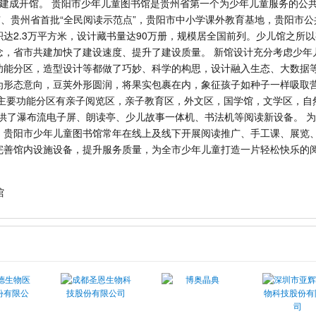
31日建成开馆。 贵阳市少年儿童图书馆是贵州省第一个为少年儿童服务的公
”、贵州省首批“全民阅读示范点”，贵阳市中小学课外教育基地，贵阳市
达2.3万平方米，设计藏书量达90万册，规模居全国前列。少儿馆之所
念，省市共建加快了建设速度、提升了建设质量。 新馆设计充分考虑少年
功能分区，造型设计等都做了巧妙、科学的构思，设计融入生态、大数据
为形态意向，豆荚外形圆润，将果实包裹在内，象征孩子如种子一样吸取
，主要功能分区有亲子阅览区，亲子教育区，外文区，国学馆，文学区，自
提供了瀑布流电子屏、朗读亭、少儿故事一体机、书法机等阅读新设备。 
，贵阳市少年儿童图书馆常年在线上及线下开展阅读推广、手工课、展览
完善馆内设施设备，提升服务质量，为全市少年儿童打造一片轻松快乐的
馆