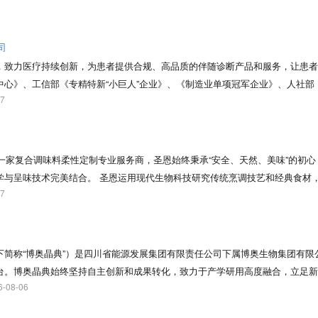
余项发明专利和实用新型专利。
料和化学制品制造企业，大洋生物深耕无机盐生产领域50年，逐步构建起以钾盐为
格局。在行业内较早通过了ISO 9001、ISO 14001、ISO 45001及FSSC 
钾覆盖食品添加剂、饲料添加剂、工业级等多规格系列化品种；其中，轻质碳酸
司
显著提升下游产品的收率与质量，深受农药、食品及医药等高端领域客户的长期
，致力医疗持续创新，为患者提供合规、高品质的伴随诊断产品和服务，让患者
美国FDA认证，具有药效高、毒性小、低残留、用药安全等优点，并可与其他
中心》、工信部《专精特新“小巨人”企业》、《制造业单项冠军企业》、人社部
区和中东、东南亚国家，近年来，随着国内规模化养殖业发展，用量也在稳定上
07
心》等资质；企业拥有ADx-ARMS®、Super-ARMS®、ddCapture®、A
已在国外注册并进入市场。含氟精细化学品主要有2-氯-6-氟苯甲醛、2-氯-6-氟
国、美国、欧盟、日本等国专利授权。企业荣获国家科学技术进步奖二等奖、中国
、对氟苯甲醛、氟苯等系列品种。公司坚持国际化战略，产品畅销全球几十个国家和地
产品至今尚无竞品，产品在日本、韩国、欧盟获批上市，部分进入日、韩医保，
级企业技术中心、省级高新技术研究开发中心和浙江省大洋科技钾盐研究院。拥
全球数十个国家和地区的客户选择了艾德产品和服务，每年有数百万肿瘤患者从
为一家复合调味料柔性定制专业服务商，圣恩始终秉承“安全、天然、美味”的初
准、能耗标准，碳酸氢钾产品行业标准和团体标准。 公司注重精益管理，坚持
药企建立了战略合作伙伴，成为国际知名的民族品牌。
学与呈味技术完美结合。 圣恩运用现代生物科技研究传统烹调技艺和经典食材
治理”向“源头减排”转变，实现废物资源化利用。以高质量发展为核心，以科技创
07
理体系、可视化信息管理系统，创新开发与时俱进的时尚味道，在获得CNAS实
升链，持续巩固核心主业优势，着力突破高端产品瓶颈，加快补齐发展短板，积
化、标准化、定制化的调味服务，致力于实现智能化、数字化，用安全、稳定的
值提升”跃迁，奋力打造全球细分领域的行业领军企业。
味道是文化的传承、是科学的解密、是艺术的演绎、更是情感的传递。
下简称“博奥晶典”）是四川省能源发展集团有限责任公司下属博奥生物集团有限
台。博奥晶典始终坚持自主创新和成果转化，致力于产学研用高度融合，立足新
6-08-06
三方独立医学检验所服务为一体的完整产业链。依托完善的生物技术平台，博奥
、健康管理、司法鉴定、农林畜牧和食品安全领域提供仪器设备、配套试剂耗材