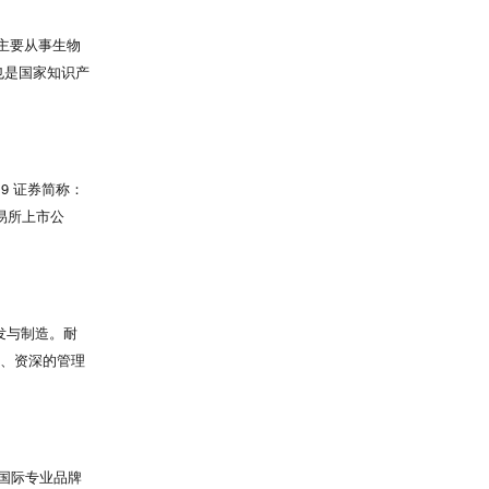
产品两次荣获
资背景、创新引
，主要从事生物
分子检测类产
也是国家知识产
，博奥晶典始
。 亚辉龙专
普惠民生，助
六大体外诊断
。300余种
国内市场的同
19 证券简称：
户的青睐和认
交易所上市公
业提供卓越的产
、生产、销售和
和创新，已形
和地区，服务于
、BASF（巴斯
发与制造。耐
备、资深的管理
科学行业多领域发
东亚。2013
户储、运、销一
确保质量的稳
的国际专业品牌