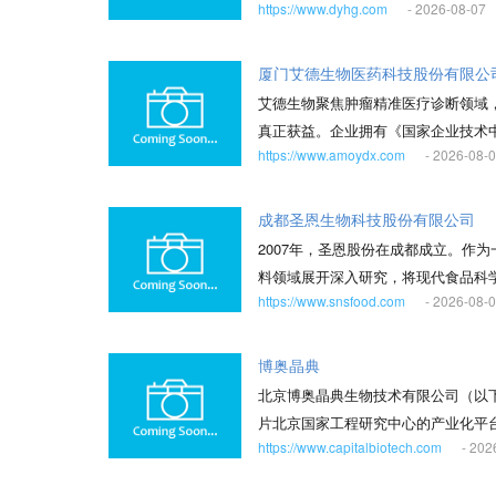
需求进行产品创新和改进，已获得10
https://www.dyhg.com
- 2026-08-07
码：003017。 作为一家化学原
品和其他产业协同发展的“一体两翼+3N”产业
体系认证。核心产品碳酸钾与碳酸氢
厦门艾德生物医药科技股份有限公
小、比表面积大、溶解速度快，能够
艾德生物聚焦肿瘤精准医疗诊断领域
原料药盐酸氨丙啉已通过国家GMP及
真正获益。企业拥有《国家企业技术
产品主要出口至欧洲、美洲等发达地
https://www.amoydx.com
- 2026-08-
工作站》、发改委《基因检测技术应用示范中
剂成套生产线通过GMP认证，多个品种
HANDLE®等核心技术，并获得中
氯-6-氟氯苄、2-氯-4-氟二氯苄
产品覆盖各大癌种的精准检测，多个
成都圣恩生物科技股份有限公司
物建有国家级博士后科研工作站、省
瘤伴随诊断海外获批的先例。 目前
2007年，圣恩股份在成都成立。作
明专利，主持起草碳酸钾产品国家标
公司瞄准行业创新源头，与众多知名
料领域展开深入研究，将现代食品科
从源头控制“三废”产生，推动“末端
https://www.snsfood.com
- 2026-08-
的“风味模块”数据库、全流程质量管
色低碳为底色，通过强链补链、延链
测中心全程监控下，为用户提供个性
产力，驱动企业从“规模增长”向“价
人带来健康美味的享受。 在圣恩，
博奥晶典
北京博奥晶典生物技术有限公司（以
片北京国家工程研究中心的产业化平
https://www.capitalbiotech.com
- 202
技术，拥有研发、生产、销售以及第
生命科学研究、医学检验、新药研发