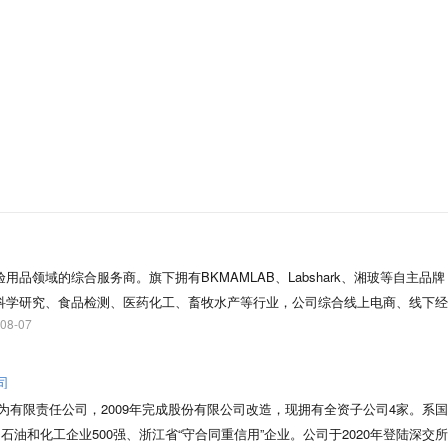
品领域的综合服务商。旗下拥有BKMAMLAB、Labshark、湘玻等自主品
科学研究、食品检测、医药化工、畜牧水产等行业，公司综合线上电商、线下经
-08-07
BKMAMLAB品牌作为国产新锐科研工具的探索者，聚焦国产高端科研工具，
BSHARK品牌旨在做实验室用得放心的平价产品，为科研人提供好用不贵的实验
障科研的严谨与精确。 比克曼生物在湖南长沙设销售运营中心，湖南常德设供
司
占地面积超42000平米，拥有GMP万级净化车间并通过ISO9001认证，目前
转制为有限责任公司，2009年完成股份有限公司改造，现拥有全资子公司4家。系
。公司已建成一支50余人的专业研发团队，并与知名985高校开展产学研合作，
石油和化工企业500强、浙江省“守合同重信用”企业。公司于2020年登陆深交