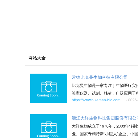
网站大全
常德比克曼生物科技有限公司
比克曼生物是一家专注于生物医疗实验用
验室仪器、试剂、耗材，广泛应用于
https://www.bikeman-bio.com
- 2026
等业务模式，全面覆盖国内外市场。 
者提供前沿、高效的科研工具。 LA
牌则专注于实验室玻璃用品领域，保
浙江大洋生物科技集团股份有限公
德临澧和津市均设有生产和仓储基地，总
大洋生物成立于1976年，2003年
生产线，并可承接OEM，ODM订单
业、国家专精特新“小巨人”企业、中国