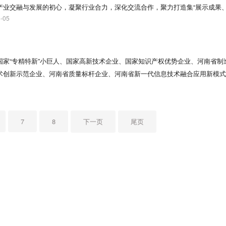
交付”的无缝对接， 2012年投资1.5亿新建了2.7万平米厂房（无尘洁净车间）
产业交融与发展的初心，凝聚行业合力，深化交流合作，聚力打造集“展示成果
辐照灭菌流程经ISO13485、ISO11137质量体系认证），进口符合USP CLASS 
8-05
商贸对接平台。 展会的核心意义在于“连接”，一方面连接线上与线下、买家与
产，扎扎实实生产高品质实验室耗材。
；另一方面连接产业链上下游，贯通设备制造、材料供应、印刷生产与终端应用
化、智能化、绿色化的行业变革，APPPEXPO始终紧跟时代潮流，敏锐捕捉
刷等热点趋势，助力企业把握变革脉动，激活行业向上增长的新动能。
国家“专精特新”小巨人、国家高新技术企业、国家知识产权优势企业、河南省制
术创新示范企业、河南省质量标杆企业、河南省新一代信息技术融合应用新模式
股票于2024年1月12日在全国中小企业股份转让系统公开转让并挂牌（证券
司以数码喷印技术为核心，主营业务聚焦于纺织数码印花、广告标识及瓦楞纸箱包装
花机、数码打印机、瓦楞彩箱数码印刷机等数码喷印设备的研发、生产和销售。
7
8
下一页
尾页
利、变色龙等多个品牌。 自成立以来，公司高度重视自主研发并紧跟行业及技
权的保护，以此保持并提高核心竞争力。公司围绕打印精度、运行稳定性、打印
键模块整合、精准运动、张力控制等全面的核心技术体系。截止2025年12月
的“河南省智能数码印花设备工程技术研究中心”被认定为省级工程技术研究中心。
视为推动企业长远发展的核心驱动力，经过多年以来的技术积累和产品革新，公
实践经验丰富、对行业技术发展和应用有深入理解的专业研发团队，团队涵盖了
信息技术、计算机控制技术等多个领域，具备独立研究开发、实验优化和产业化
及持续更新升级中。 以品质提升价值，郑州新世纪数码科技股份有限公司力争