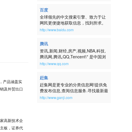
百度
全球领先的中文搜索引擎、致力于让
网民更便捷地获取信息，找到所求。
百度超过千亿的中文网页数据库，可
http://www.baidu.com
以瞬间找到相关的搜索结果。
腾讯
资讯,新闻,财经,房产,视频,NBA,科技,
腾讯网,腾讯,QQ,Tencent\" 是中国浏
览量最大的中文门户网站，是腾讯公
http://www.qq.com
司推出的集新闻信息、互动社区、娱
乐产品和基础服务为一体的大型综合
赶集
门户网站。腾讯网服务于全球华人用
牌，产品涵盖实
赶集网是更专业的分类信息网!提供免
户，致力成为最具传播力和互动性，
销及外贸出口
费发布信息,查阅信息服务.寻找最新最
权威、主流、时尚的互联网媒体平
不断为科研工作
全的房屋出租、二手房、二手车、二
台。通过强大的实时新闻和全面深入
http://www.ganji.com
手物品交易、求职招聘等生活信息,请
用品。 湘玻品
的信息资讯服务，为中国数以亿计的
到赶集网ganji.com！
互联网用户提供富有创意的网上新生
应链中心，在常
活。
已投产40余条
国家高新技术企
基于真实的科研
所主板，证券代