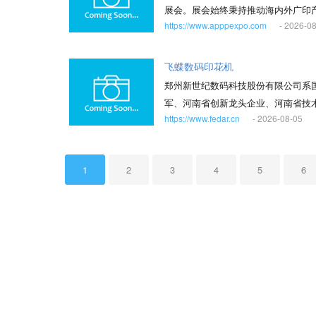
定，实现“原料采购-生产-包装-灭菌-
展会。展会始终秉持推动海内外广印
电子辐照设备RhodotronTT200（
https://www.apppexpo.com
- 2026-0
作共享、引领创新”为一体的全产业链
料，按GMP质量管理规范标准化生
采购商提供面对面交流的平台和契机
一个多维度的全球生态圈。 面对数字
飞蝶数码印花机
聚焦智能制造、可持续发展、数字印
郑州新世纪数码科技股份有限公司系
军、河南省创新龙头企业、河南省技
https://www.fedar.cn
- 2026-08-05
位、河南省服务型制造示范企业。公司
码；证券代码：874360）。 公
业应用和普及，专业从事数码喷墨印
1
2
3
4
5
6
培育了天彩、世纪风、飞蝶纺印、百
瞻性布局新产品的开发并进行知识产
面构建了包括关键部件构型与设计、关
296项，其中发明专利47项，建立
喷印设备制造领域多年，将研发创新
创新能力强、多专业学科知识扎实、
机械设计制造与自动化、电子工程与
将创新技术不断融合到公司产品创新
赖的数码喷印设备制造商！