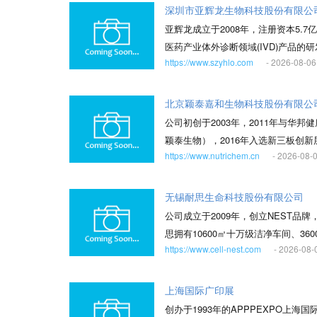
包、实验整体解决方案等，系列产品和
深圳市亚辉龙生物科技股份有限公
国家技术发明奖二等奖，在转化成果
亚辉龙成立于2008年，注册资本5.
领、资源统筹、合作共赢的独特优势
医药产业体外诊断领域(IVD)产品
品，为精准诊断、精准健康提供创新
https://www.szyhlo.com
- 2026-08-06
权示范企业，并荣获广东省制造业单项
终致力于打造全生命周期、全方位的
注于体外诊断领域的研发与创新，现
力“健康中国”建设，为广大人民群众
技术平台，产品涵盖自身免疫、心血
北京颖泰嘉和生物科技股份有限公
产品广泛应用于各级医院、卫生院、
公司初创于2003年，2011年与华邦健
时，亚辉龙积极开拓国际市场，产品
颖泰生物），2016年入选新三板创新层
可。 亚辉龙秉承“专注生命健康事业
https://www.nutrichem.cn
- 2026-08-
司。 公司是以研发为基础、以市场
品及服务，努力成为生免领域龙头企
GLP技术服务。 公司秉持“担当、
成品种丰富、工艺技术较为先进的除
无锡耐思生命科技股份有限公司
ADAMA（安道麦）、SYNGENTA
公司成立于2009年，创立NEST
夫）等众多全球知名大型农化公司，
思拥有10600㎡十万级洁净车间、3
https://www.cell-nest.com
- 2026-08-
团队，现已取得ISO 9001、ISO 
展的综合服务商。 NEST品牌不断开
年美国分公司正式成立，2022年荷
上海国际广印展
体化服务。目前NEST产品已远销北
创办于1993年的APPPEXPO