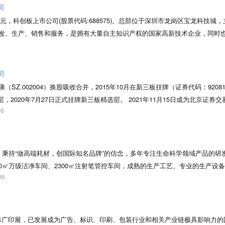
服务已出口北美、欧洲、亚洲等30 多个国家和地区，所研发的生物芯片相关
司
方面实现了多项重大突破。 依托清华大学和博奥生物集团的技术实力，凭借国
7亿元，科创板上市公司(股票代码:688575)。总部位于深圳市龙岗区宝龙科技城
，博奥晶典开发了系列用于遗传性疾病、感染性疾病、个体化用药等临床急需的
的研发、生产、销售和服务，是拥有大量自主知识产权的国家高新技术企业，同时
型精准医学中心模式和产品服务整体解决方案。作为国内生命科学领域领军企业
冠军、深圳市科技进步一等奖、深圳创新企业70强、深圳知名品牌等多项荣誉
健康服务体系，创建适合中国国情的医疗健康共建新模式，以多元化的健康产品
有化学发光、免疫印迹、间接免疫荧光、液相芯片、生化检测、胶体金免疫层析
的生命安全、身体健康保驾护航。
管、生殖健康、肝病、糖代谢疾病、中枢神经系统疾病、肾病等七大检测业务领域
司
社区门诊及第三方检验中心、体检中心等，国内三甲医院覆盖率达70%。立足
康（SZ.002004）换股吸收合并，2015年10月在新三板挂牌（证券代码：9208
已远销欧洲、美洲、中东、东南亚、非洲等120多个国家和地区，得到了全球客
，2020年7月27日正式挂牌新三板精选层。 2021年11月15日成为北京证券
，努力让科技造福人类”的使命，始终如一、追求卓越，不断为人类生命健康事
06
需求为先导的农化产品供应商，主营业务为农药原药、中间体及制剂产品的研发
业，全球体外诊断领先企业。
创新、协作”的核心价值观，以“让农化更好地服务于社会”为使命，经过多年的积累
草剂、杀菌剂、杀虫剂三大品类百余种高品质产品，业务遍布全球20余个国家
（先正达）、CORTEVA（科迪华）、NUFARM（纽发姆）、LANXESS（朗盛）
品牌，秉持“做高端耗材，创国际知名品牌”的信念，多年专注生命科学领域产品的研
并与其建立了长期稳定的产品与技术合作关系。
600㎡万级洁净车间、2300㎡注射笔管控车间，成熟的生产工艺、专业的生产设
06
13485、ISO 11137、FDA、CE认证及医疗器械生产许可证，是国内领先的生命
拓海外市场，随着海外业务量的不断增加，NEST的足迹遍布美洲、欧洲、中东及
兰鹿特丹、阿联酋沙迦、日本东京子公司成立，美国西部新仓库竣工，为提供客
美、欧洲、东南亚、中东、日本、韩国、印度等全球多个国家和地区。 EST为
上海国际广印展，已发展成为广告、标识、印刷、包装行业和相关产业链极具影响力