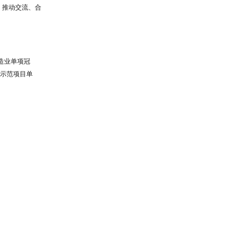
，且引进国际先进
、推动交流、合
6的医用级原材
卖家，为展商与
等环节，构建
行业前沿动向，
造业单项冠
示范项目单
简称：世纪数
数码打印的工
目前已向市场
术发展趋势，前
速度等性能方
，公司拥有专利
 公司深耕数码
司建立了一支
机电一体化、
的能力，能够
成为中国备受信