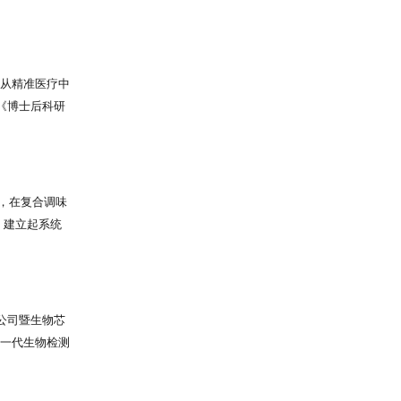
主导、精细化学
22000等国际
钾因堆积密度
信赖。抗球虫
从精准医疗中
药物协同增效，
《博士后科研
升；兽药预混
Dx-
苯甲酸、2-
专利奖银奖，
区。 大洋生
开创了我国肿
有多项国家发
中受益。此外，
心，在复合调味
绿色生态优先，
，建立起系统
新为引擎，以绿
验室认可的检
极培育新质生
产品，为每个
公司暨生物芯
一代生物检测
晶典向国内外
、科研服务外