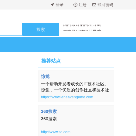
登录
注册
找回密码
国内最好的网址导航
国内最好的网址导航
国内最好的网址导航
国内最好的网址导航
国内最好的网址导航
国内最好的网址导航
推荐站点
国内最好的网址导航
国内最好的网址导航
惊觉
一个帮助开发者成长的IT技术社区。
惊觉，一个优质的创作社区和技术社
区，在这里，用户每天都可以在这里
https://www.leheavengame.com
找到技术世界的头条内容。讨论编
程、设计、硬件、游戏等令人激动的
360搜索
话题。本网站取自：横钗整鬓，倚醉
360搜索
唱清词，房户静，酒杯深。帘幕明残
照。扬州一梦，未尽还惊觉。《蓦山
溪·韵高格妙》
http://www.so.com