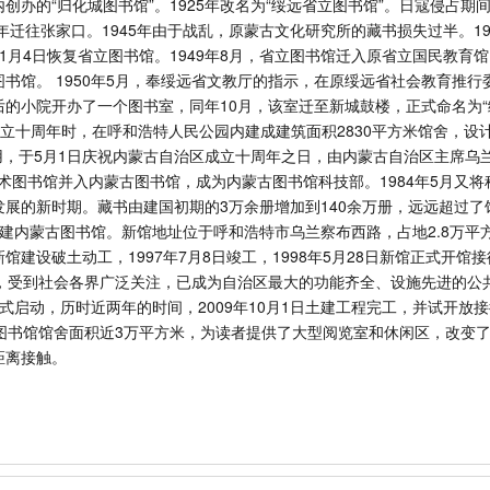
创办的“归化城图书馆”。1925年改名为“绥远省立图书馆”。日寇侵占期
年迁往张家口。1945年由于战乱，原蒙古文化研究所的藏书损失过半。19
1月4日恢复省立图书馆。1949年8月，省立图书馆迁入原省立国民教育
书馆。 1950年5月，奉绥远省文教厅的指示，在原绥远省社会教育推行
的小院开办了一个图书室，同年10月，该室迁至新城鼓楼，正式命名为
成立十周年时，在呼和浩特人民公园内建成建筑面积2830平方米馆舍，设
使用，于5月1日庆祝内蒙古自治区成立十周年之日，由内蒙古自治区主席乌
学技术图书馆并入内蒙古图书馆，成为内蒙古图书馆科技部。1984年5月又
展的新时期。藏书由建国初期的3万余册增加到140余万册，远远超过了
定新建内蒙古图书馆。新馆地址位于呼和浩特市乌兰察布西路，占地2.8万平
，新馆建设破土动工，1997年7月8日竣工，1998年5月28日新馆正式开馆
，受到社会各界广泛关注，已成为自治区最大的功能齐全、设施先进的公共
启动，历时近两年的时间，2009年10月1日土建工程完工，并试开放接待
图书馆馆舍面积近3万平方米，为读者提供了大型阅览室和休闲区，改变
距离接触。