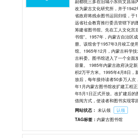
副都统三多在旧城小东街文昌庙内
改为蒙古文化研究所，并于1942
省政府将残余图书运回归绥，于1
远省社会教育推行委员管辖下的图
筹建省图书馆。先在工人文化宫后
书馆”。1957年，内蒙古自治区
册。该馆舍于1957年3月竣工
馆。1965年12月，内蒙古科
古科委。图书馆进入了一个全面发
容量。 1985年内蒙古政府决
积2万平方米。1995年4月8日
放后，每年接待读者50多万人次
年1月内蒙古图书馆改扩建工程正式
年5月1日正式开放。改扩建后的
借阅方式，使读者和图书实现零
网站状态：
未认领
认领
TAG标签：
内蒙古图书馆