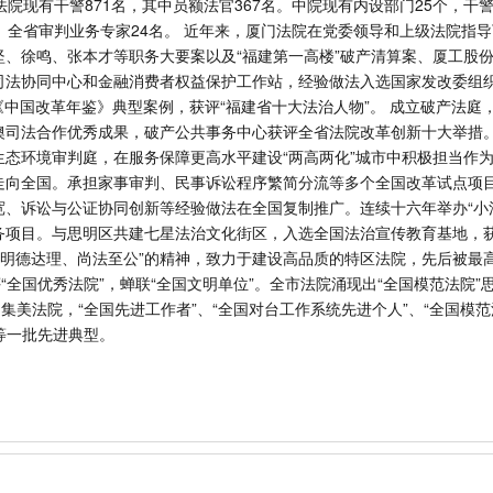
院现有干警871名，其中员额法官367名。中院现有内设部门25个，干警
、全省审判业务专家24名。 近年来，厦门法院在党委领导和上级法院指
、徐鸣、张本才等职务大要案以及“福建第一高楼”破产清算案、厦工股
司法协同中心和金融消费者权益保护工作站，经验做法入选国家发改委组织
2年《中国改革年鉴》典型案例，获评“福建省十大法治人物”。 成立破产法
澳司法合作优秀成果，破产公共事务中心获评全省法院改革创新十大举措
态环境审判庭，在服务保障更高水平建设“两高两化”城市中积极担当作
走向全国。承担家事审判、民事诉讼程序繁简分流等多个全国改革试点项
、诉讼与公证协同创新等经验做法在全国复制推广。连续十六年举办“小
务项目。与思明区共建七星法治文化街区，入选全国法治宣传教育基地，
“明德达理、尚法至公”的精神，致力于建设高品质的特区法院，先后被最
“全国优秀法院”，蝉联“全国文明单位”。全市法院涌现出“全国模范法院”
集美法院，“全国先进工作者”、“全国对台工作系统先进个人”、“全国模范
”等一批先进典型。