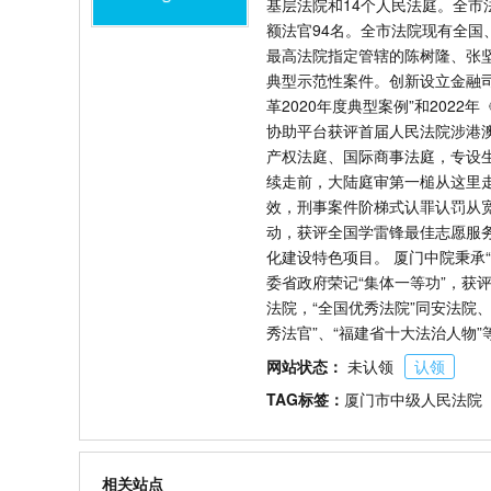
基层法院和14个人民法庭。全市法
额法官94名。全市法院现有全国
最高法院指定管辖的陈树隆、张坚
典型示范性案件。创新设立金融
革2020年度典型案例”和202
协助平台获评首届人民法院涉港
产权法庭、国际商事法庭，专设生
续走前，大陆庭审第一槌从这里
效，刑事案件阶梯式认罪认罚从宽
动，获评全国学雷锋最佳志愿服
化建设特色项目。 厦门中院秉承
委省政府荣记“集体一等功”，获评
法院，“全国优秀法院”同安法院、
秀法官”、“福建省十大法治人物
网站状态：
未认领
认领
TAG标签：
厦门市中级人民法院
相关站点