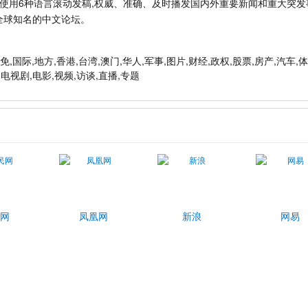
同时使用6种语言滚动发稿,权威、准确、及时播发国内外重要新闻和重大突发
是全球知名的中文论坛。
,国际,地方,香港,台湾,澳门,华人,军事,图片,财经,政权,股票,房产,汽车,体
,电视剧,电影,视频,访谈,直播,专题
网
凤凰网
新浪
网易