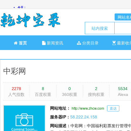
网站名
站内搜索
首页
新闻资讯
分类目录
最新收
中彩网
2278
8
0
2
5534
人气指数
百度权重
360权重
搜狗权重
Alexa
网站地址：
http://www.zhcw.com
直达
服务器IP：
58.222.24.158
网站描述：
中彩网：中国福利彩票发行管理中