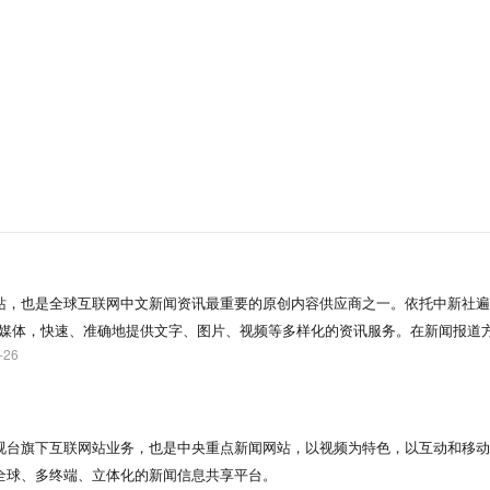
站，也是全球互联网中文新闻资讯最重要的原创内容供应商之一。依托中新社遍
络媒体，快速、准确地提供文字、图片、视频等多样化的资讯服务。在新闻报道
-26
独特，稿件被国内外网络媒体大量转载。
中国网络电视台旗下互联网站业务，也是中央重点新闻网站，以视频为特色，以互动和移
全球、多终端、立体化的新闻信息共享平台。