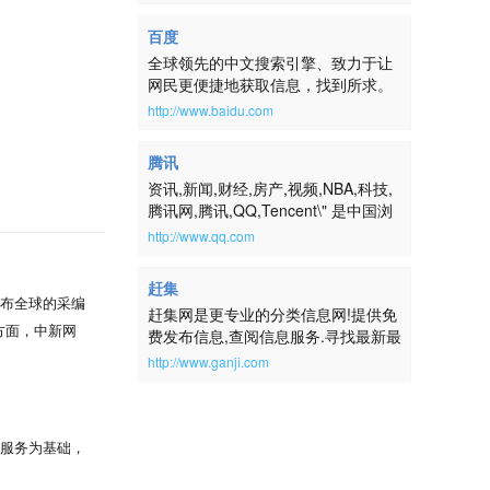
百度
全球领先的中文搜索引擎、致力于让
网民更便捷地获取信息，找到所求。
百度超过千亿的中文网页数据库，可
http://www.baidu.com
以瞬间找到相关的搜索结果。
腾讯
资讯,新闻,财经,房产,视频,NBA,科技,
腾讯网,腾讯,QQ,Tencent\" 是中国浏
览量最大的中文门户网站，是腾讯公
http://www.qq.com
司推出的集新闻信息、互动社区、娱
乐产品和基础服务为一体的大型综合
赶集
门户网站。腾讯网服务于全球华人用
布全球的采编
赶集网是更专业的分类信息网!提供免
户，致力成为最具传播力和互动性，
方面，中新网
费发布信息,查阅信息服务.寻找最新最
权威、主流、时尚的互联网媒体平
全的房屋出租、二手房、二手车、二
台。通过强大的实时新闻和全面深入
http://www.ganji.com
手物品交易、求职招聘等生活信息,请
的信息资讯服务，为中国数以亿计的
到赶集网ganji.com！
互联网用户提供富有创意的网上新生
活。
动服务为基础，