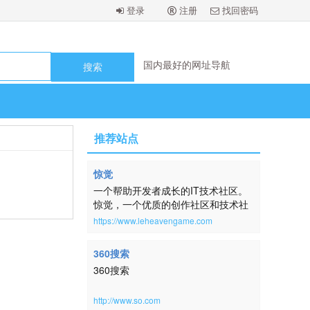
登录
注册
找回密码
国内最好的网址导航
国内最好的网址导航
国内最好的网址导航
国内最好的网址导航
国内最好的网址导航
国内最好的网址导航
国内最好的网址导航
推荐站点
国内最好的网址导航
惊觉
一个帮助开发者成长的IT技术社区。
惊觉，一个优质的创作社区和技术社
区，在这里，用户每天都可以在这里
https://www.leheavengame.com
找到技术世界的头条内容。讨论编
程、设计、硬件、游戏等令人激动的
360搜索
话题。本网站取自：横钗整鬓，倚醉
360搜索
唱清词，房户静，酒杯深。帘幕明残
照。扬州一梦，未尽还惊觉。《蓦山
溪·韵高格妙》
http://www.so.com