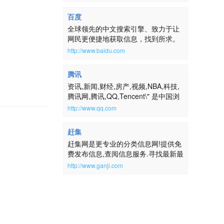
百度
全球领先的中文搜索引擎、致力于让
网民更便捷地获取信息，找到所求。
百度超过千亿的中文网页数据库，可
http://www.baidu.com
以瞬间找到相关的搜索结果。
腾讯
资讯,新闻,财经,房产,视频,NBA,科技,
腾讯网,腾讯,QQ,Tencent\" 是中国浏
览量最大的中文门户网站，是腾讯公
http://www.qq.com
司推出的集新闻信息、互动社区、娱
乐产品和基础服务为一体的大型综合
赶集
门户网站。腾讯网服务于全球华人用
赶集网是更专业的分类信息网!提供免
户，致力成为最具传播力和互动性，
费发布信息,查阅信息服务.寻找最新最
权威、主流、时尚的互联网媒体平
全的房屋出租、二手房、二手车、二
台。通过强大的实时新闻和全面深入
http://www.ganji.com
手物品交易、求职招聘等生活信息,请
的信息资讯服务，为中国数以亿计的
到赶集网ganji.com！
互联网用户提供富有创意的网上新生
活。