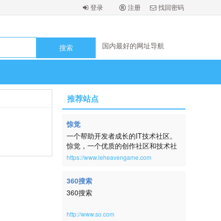
登录
注册
找回密码
国内最好的网址导航
国内最好的网址导航
国内最好的网址导航
国内最好的网址导航
国内最好的网址导航
国内最好的网址导航
国内最好的网址导航
国内最好的网址导航
推荐站点
惊觉
一个帮助开发者成长的IT技术社区。
惊觉，一个优质的创作社区和技术社
区，在这里，用户每天都可以在这里
https://www.leheavengame.com
找到技术世界的头条内容。讨论编
程、设计、硬件、游戏等令人激动的
360搜索
话题。本网站取自：横钗整鬓，倚醉
360搜索
唱清词，房户静，酒杯深。帘幕明残
照。扬州一梦，未尽还惊觉。《蓦山
溪·韵高格妙》
http://www.so.com