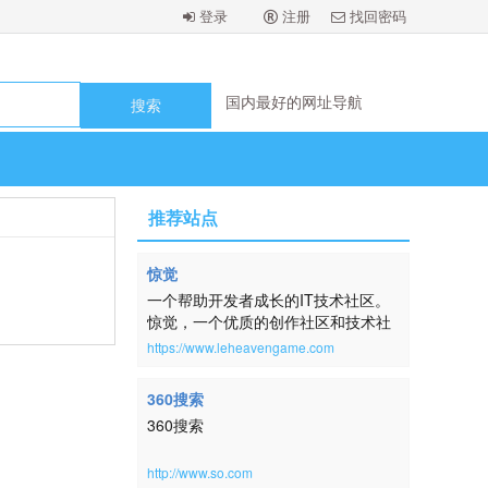
登录
注册
找回密码
国内最好的网址导航
国内最好的网址导航
国内最好的网址导航
国内最好的网址导航
国内最好的网址导航
国内最好的网址导航
国内最好的网址导航
国内最好的网址导航
推荐站点
惊觉
一个帮助开发者成长的IT技术社区。
惊觉，一个优质的创作社区和技术社
区，在这里，用户每天都可以在这里
https://www.leheavengame.com
找到技术世界的头条内容。讨论编
程、设计、硬件、游戏等令人激动的
360搜索
话题。本网站取自：横钗整鬓，倚醉
360搜索
唱清词，房户静，酒杯深。帘幕明残
照。扬州一梦，未尽还惊觉。《蓦山
溪·韵高格妙》
http://www.so.com