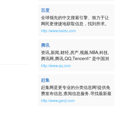
百度
全球领先的中文搜索引擎、致力于让
网民更便捷地获取信息，找到所求。
百度超过千亿的中文网页数据库，可
http://www.baidu.com
以瞬间找到相关的搜索结果。
腾讯
资讯,新闻,财经,房产,视频,NBA,科技,
腾讯网,腾讯,QQ,Tencent\" 是中国浏
览量最大的中文门户网站，是腾讯公
http://www.qq.com
司推出的集新闻信息、互动社区、娱
乐产品和基础服务为一体的大型综合
赶集
门户网站。腾讯网服务于全球华人用
赶集网是更专业的分类信息网!提供免
户，致力成为最具传播力和互动性，
费发布信息,查阅信息服务.寻找最新最
权威、主流、时尚的互联网媒体平
全的房屋出租、二手房、二手车、二
台。通过强大的实时新闻和全面深入
http://www.ganji.com
手物品交易、求职招聘等生活信息,请
的信息资讯服务，为中国数以亿计的
到赶集网ganji.com！
互联网用户提供富有创意的网上新生
活。