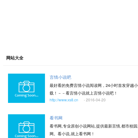
网站大全
言情小说吧
最好看的免费言情小说阅读网，24小时首发穿越小
载！－－看言情小说就上言情小说吧！
http://www.xs8.cn
- 2016-04-20
看书网
看书网,专业原创小说网站,提供最新言情,都市校园
网。看小说,就上看书网！