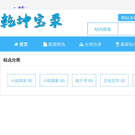
网站名
站内搜索
首页
新闻资讯
分类目录
最新收
站点分类
小说阅读 (6)
小说搜索 (0)
电子书 (0)
文化文学 (0)