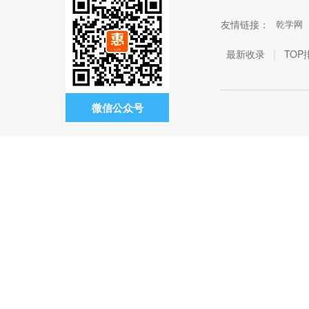
友情链接：
乾学网
最新收录
|
TOP
微信公众号