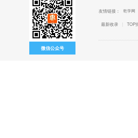
友情链接：
乾学网
最新收录
|
TOP
微信公众号