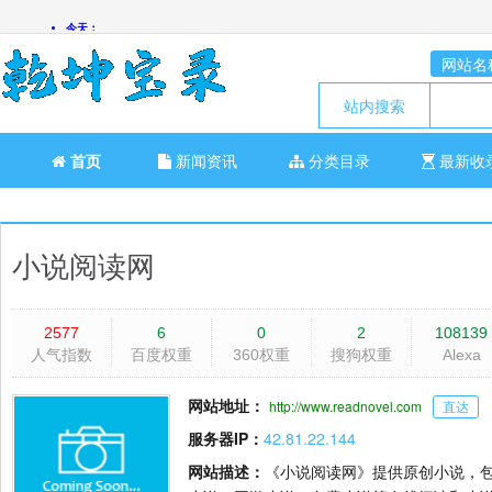
网站名
站内搜索
首页
新闻资讯
分类目录
最新收
小说阅读网
2577
6
0
2
108139
人气指数
百度权重
360权重
搜狗权重
Alexa
网站地址：
http://www.readnovel.com
直达
服务器IP：
42.81.22.144
网站描述：
《小说阅读网》提供原创小说，包