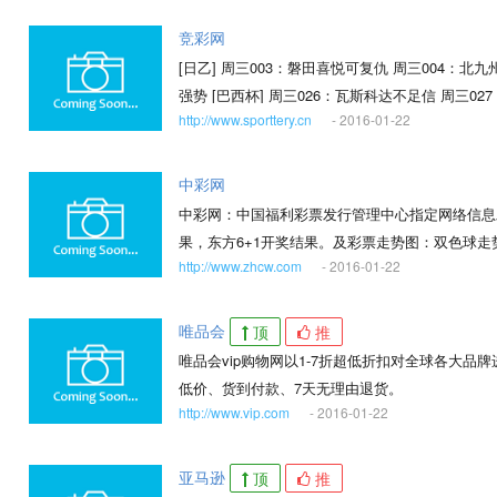
竞彩网
[日乙] 周三003：磐田喜悦可复仇 周三004：北
强势 [巴西杯] 周三026：瓦斯科达不足信 周三0
http://www.sporttery.cn
- 2016-01-22
欲斩巴
中彩网
中彩网：中国福利彩票发行管理中心指定网络信息
果，东方6+1开奖结果。及彩票走势图：双色球走
http://www.zhcw.com
- 2016-01-22
唯品会
顶
推
唯品会vip购物网以1-7折超低折扣对全球各大
低价、货到付款、7天无理由退货。
http://www.vip.com
- 2016-01-22
亚马逊
顶
推