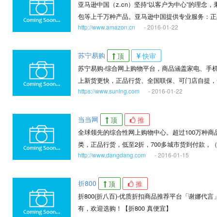
亚马逊中国（z.cn）坚持“以客户为中心”的理
包等上千万种产品。亚马逊中国提供专业服务：正
http://www.amazon.cn
- 2016-01-22
国消费者提供便利、快捷的网购体验。
苏宁易购
顶
快审
苏宁易购-综合网上购物平台，商品涵盖家电、手
上新货更快，正品行货、全国联保、可门店自提，
https://www.suning.com
- 2016-01-22
当当网
顶
推
全球领先的综合性网上购物中心。超过100万种
类，正品行货，低至2折，700多城市货到付款，
http://www.dangdang.com
- 2016-01-15
又放心）。
折800
顶
推
折800(折八百)-优质折扣商品推荐平台「谢娜代
有，欢迎选购！【折800 真便宜】