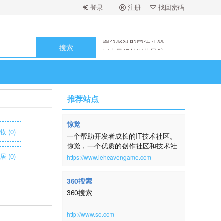
登录
注册
找回密码
国内最好的网址导航
国内最好的网址导航
国内最好的网址导航
国内最好的网址导航
国内最好的网址导航
国内最好的网址导航
国内最好的网址导航
国内最好的网址导航
推荐站点
惊觉
 (0)
一个帮助开发者成长的IT技术社区。
惊觉，一个优质的创作社区和技术社
区，在这里，用户每天都可以在这里
 (0)
https://www.leheavengame.com
找到技术世界的头条内容。讨论编
程、设计、硬件、游戏等令人激动的
360搜索
话题。本网站取自：横钗整鬓，倚醉
360搜索
唱清词，房户静，酒杯深。帘幕明残
照。扬州一梦，未尽还惊觉。《蓦山
溪·韵高格妙》
http://www.so.com