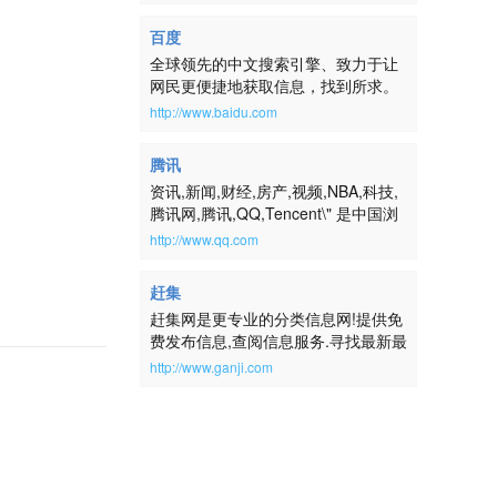
百度
全球领先的中文搜索引擎、致力于让
网民更便捷地获取信息，找到所求。
百度超过千亿的中文网页数据库，可
http://www.baidu.com
以瞬间找到相关的搜索结果。
腾讯
资讯,新闻,财经,房产,视频,NBA,科技,
腾讯网,腾讯,QQ,Tencent\" 是中国浏
览量最大的中文门户网站，是腾讯公
http://www.qq.com
司推出的集新闻信息、互动社区、娱
乐产品和基础服务为一体的大型综合
赶集
门户网站。腾讯网服务于全球华人用
赶集网是更专业的分类信息网!提供免
户，致力成为最具传播力和互动性，
费发布信息,查阅信息服务.寻找最新最
权威、主流、时尚的互联网媒体平
全的房屋出租、二手房、二手车、二
台。通过强大的实时新闻和全面深入
http://www.ganji.com
手物品交易、求职招聘等生活信息,请
的信息资讯服务，为中国数以亿计的
到赶集网ganji.com！
互联网用户提供富有创意的网上新生
活。