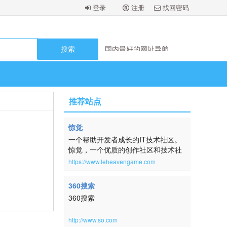
登录
注册
找回密码
国内最好的网址导航
国内最好的网址导航
国内最好的网址导航
国内最好的网址导航
国内最好的网址导航
国内最好的网址导航
国内最好的网址导航
国内最好的网址导航
推荐站点
惊觉
一个帮助开发者成长的IT技术社区。
惊觉，一个优质的创作社区和技术社
区，在这里，用户每天都可以在这里
https://www.leheavengame.com
找到技术世界的头条内容。讨论编
程、设计、硬件、游戏等令人激动的
360搜索
话题。本网站取自：横钗整鬓，倚醉
360搜索
唱清词，房户静，酒杯深。帘幕明残
照。扬州一梦，未尽还惊觉。《蓦山
溪·韵高格妙》
http://www.so.com