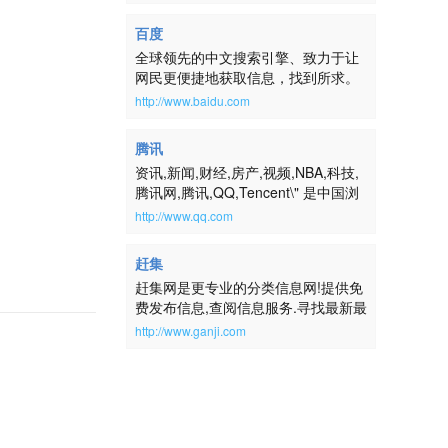
百度
全球领先的中文搜索引擎、致力于让
网民更便捷地获取信息，找到所求。
百度超过千亿的中文网页数据库，可
http://www.baidu.com
以瞬间找到相关的搜索结果。
腾讯
资讯,新闻,财经,房产,视频,NBA,科技,
腾讯网,腾讯,QQ,Tencent\" 是中国浏
览量最大的中文门户网站，是腾讯公
http://www.qq.com
司推出的集新闻信息、互动社区、娱
乐产品和基础服务为一体的大型综合
赶集
门户网站。腾讯网服务于全球华人用
赶集网是更专业的分类信息网!提供免
户，致力成为最具传播力和互动性，
费发布信息,查阅信息服务.寻找最新最
权威、主流、时尚的互联网媒体平
全的房屋出租、二手房、二手车、二
台。通过强大的实时新闻和全面深入
http://www.ganji.com
手物品交易、求职招聘等生活信息,请
的信息资讯服务，为中国数以亿计的
到赶集网ganji.com！
互联网用户提供富有创意的网上新生
活。