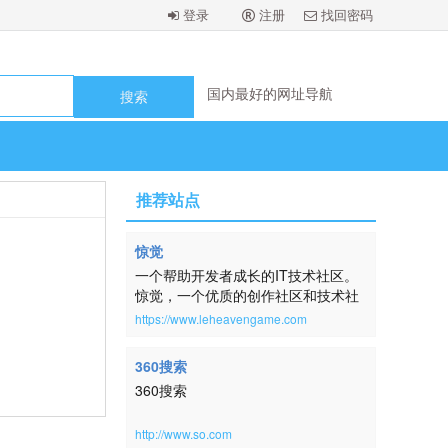
登录
注册
找回密码
国内最好的网址导航
国内最好的网址导航
国内最好的网址导航
国内最好的网址导航
国内最好的网址导航
国内最好的网址导航
国内最好的网址导航
国内最好的网址导航
推荐站点
惊觉
一个帮助开发者成长的IT技术社区。
惊觉，一个优质的创作社区和技术社
区，在这里，用户每天都可以在这里
https://www.leheavengame.com
找到技术世界的头条内容。讨论编
程、设计、硬件、游戏等令人激动的
360搜索
话题。本网站取自：横钗整鬓，倚醉
360搜索
唱清词，房户静，酒杯深。帘幕明残
照。扬州一梦，未尽还惊觉。《蓦山
溪·韵高格妙》
http://www.so.com