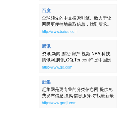
百度
全球领先的中文搜索引擎、致力于让
网民更便捷地获取信息，找到所求。
百度超过千亿的中文网页数据库，可
http://www.baidu.com
以瞬间找到相关的搜索结果。
腾讯
资讯,新闻,财经,房产,视频,NBA,科技,
腾讯网,腾讯,QQ,Tencent\" 是中国浏
览量最大的中文门户网站，是腾讯公
http://www.qq.com
司推出的集新闻信息、互动社区、娱
乐产品和基础服务为一体的大型综合
赶集
门户网站。腾讯网服务于全球华人用
赶集网是更专业的分类信息网!提供免
户，致力成为最具传播力和互动性，
费发布信息,查阅信息服务.寻找最新最
权威、主流、时尚的互联网媒体平
全的房屋出租、二手房、二手车、二
台。通过强大的实时新闻和全面深入
http://www.ganji.com
手物品交易、求职招聘等生活信息,请
的信息资讯服务，为中国数以亿计的
到赶集网ganji.com！
互联网用户提供富有创意的网上新生
活。