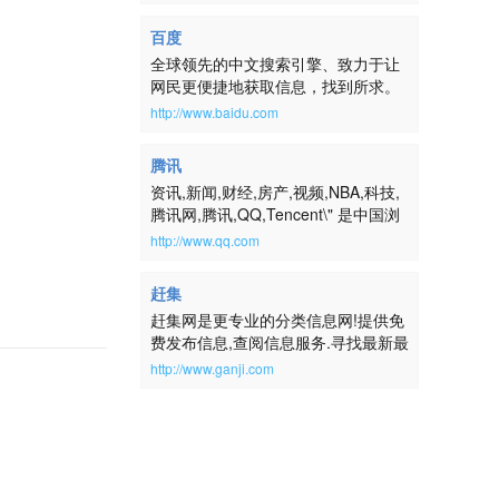
百度
全球领先的中文搜索引擎、致力于让
网民更便捷地获取信息，找到所求。
百度超过千亿的中文网页数据库，可
http://www.baidu.com
以瞬间找到相关的搜索结果。
腾讯
资讯,新闻,财经,房产,视频,NBA,科技,
腾讯网,腾讯,QQ,Tencent\" 是中国浏
览量最大的中文门户网站，是腾讯公
http://www.qq.com
司推出的集新闻信息、互动社区、娱
乐产品和基础服务为一体的大型综合
赶集
门户网站。腾讯网服务于全球华人用
赶集网是更专业的分类信息网!提供免
户，致力成为最具传播力和互动性，
费发布信息,查阅信息服务.寻找最新最
权威、主流、时尚的互联网媒体平
全的房屋出租、二手房、二手车、二
台。通过强大的实时新闻和全面深入
http://www.ganji.com
手物品交易、求职招聘等生活信息,请
的信息资讯服务，为中国数以亿计的
到赶集网ganji.com！
互联网用户提供富有创意的网上新生
活。