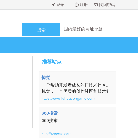
登录
注册
找回密码
国内最好的网址导航
国内最好的网址导航
国内最好的网址导航
国内最好的网址导航
国内最好的网址导航
国内最好的网址导航
国内最好的网址导航
国内最好的网址导航
推荐站点
惊觉
一个帮助开发者成长的IT技术社区。
惊觉，一个优质的创作社区和技术社
区，在这里，用户每天都可以在这里
https://www.leheavengame.com
找到技术世界的头条内容。讨论编
程、设计、硬件、游戏等令人激动的
360搜索
话题。本网站取自：横钗整鬓，倚醉
360搜索
唱清词，房户静，酒杯深。帘幕明残
照。扬州一梦，未尽还惊觉。《蓦山
溪·韵高格妙》
http://www.so.com